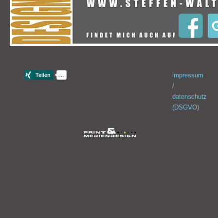
impressum
/
datenschutz
(DSGVO)